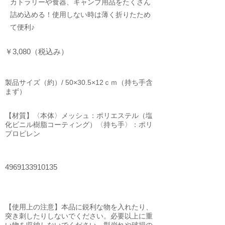
カトラリーや食器、キャンプ用品をたくさん
詰め込める！使用しない時は薄く折りたため
て便利♪
￥3,080（税込み）
製品サイズ（約）/ 50×30.5×12ｃｍ（持ち手含
まず）
【材質】〈本体〉メッシュ：ポリエステル（塩
化ビニル樹脂コーティング）〈持ち手〉：ポリ
プロピレン
4969133910135
【使用上の注意】本品に鋭利な物を入れたり、
突き刺したりしないでください。必要以上に重